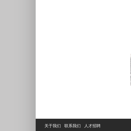
关于我们
联系我们
人才招聘