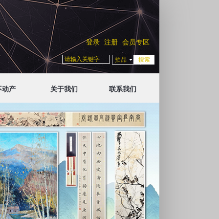
登录
注册
会员专区
拍品
不动产
关于我们
联系我们