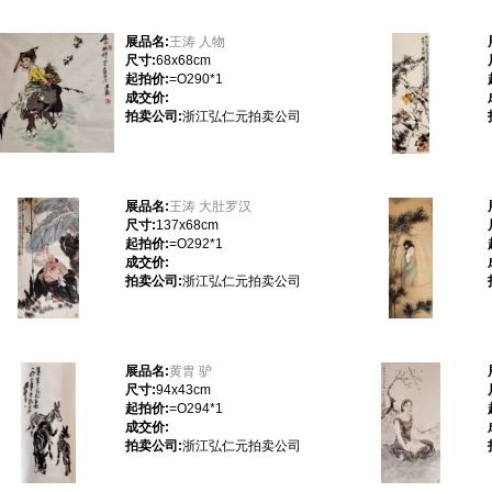
展品名:
王涛 人物
尺寸:
68x68cm
起拍价:
=O290*1
成交价:
拍卖公司:
浙江弘仁元拍卖公司
展品名:
王涛 大肚罗汉
尺寸:
137x68cm
起拍价:
=O292*1
成交价:
拍卖公司:
浙江弘仁元拍卖公司
展品名:
黄胄 驴
尺寸:
94x43cm
起拍价:
=O294*1
成交价:
拍卖公司:
浙江弘仁元拍卖公司