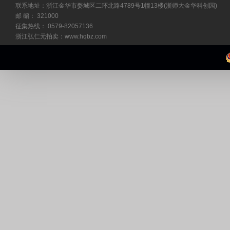
联系地址：浙江金华市婺城区二环北路4789号1幢13楼(浙师大金华科创园)
邮 编： 321000
征集热线： 0579-82057136
浙江弘仁元拍卖：www.hqbz.com