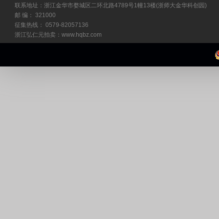
联系地址：浙江金华市婺城区二环北路4789号1幢13楼(浙师大金华科创园)
邮 编： 321000
征集热线： 0579-82057136
浙江弘仁元拍卖：www.hqbz.com