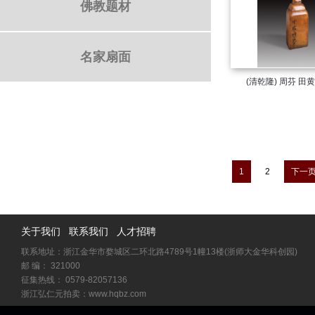
佛教题材
名家扇面
(清乾隆)
1
2
下一
关于我们
联系我们
人才招聘
联系地址：浙江金华市婺城区二环北路4789号1幢13楼(浙师大金华科创园)
邮 编： 321000
征集热线： 0579-82057136
浙江弘仁元拍卖：www.hqbz.com