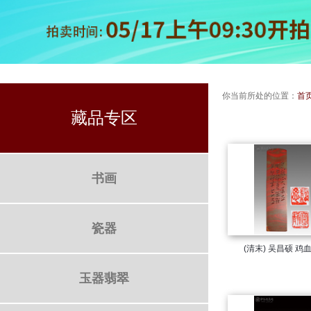
你当前所处的位置：
首
藏品专区
书画
瓷器
(清末)
玉器翡翠