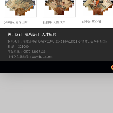
刘奎龄 三公图
(清)顾沄 青绿山水
任伯年 人物 成扇
关于我们
联系我们
人才招聘
联系地址：浙江金华市婺城区二环北路4789号1幢13楼(浙师大金华科创园)
邮 编： 321000
征集热线： 0579-82057136
浙江弘仁元拍卖：www.hqbz.com