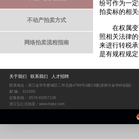
纷可作为一定
拍卖标的相关
不动产拍卖方式
在权属变更
照相关法律的
网络拍卖流程指南
来进行转税承
是有规程规定
关于我们
联系我们
人才招聘
联系地址：浙江金华市婺城区二环北路4789号1幢13楼(浙师大金华科创园)
邮 编： 321000
征集热线： 0579-82057136
浙江弘仁元拍卖：www.hqbz.com