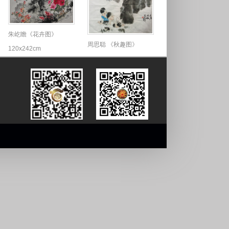
朱屹瞻《花卉图》
周思聪 《秋趣图》
120x242cm
46X68cm