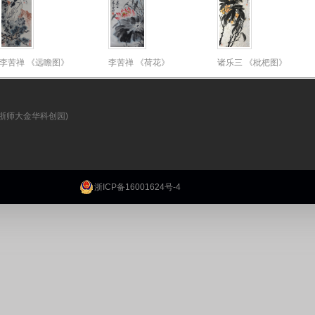
李苦禅 《远瞻图》
李苦禅 《荷花》
诸乐三 《枇杷图》
35.5x69.5cm
46X68cm
136x68cm
(浙师大金华科创园)
浙ICP备16001624号-4