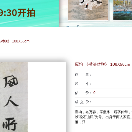
对联》 108X56cm
应均 《书法对联》 108X56cm
作 者：
尺 寸：
估 价：
0
成 交 价：
应均，名万春，字敷华，后字仲华，
以“松石山民”为号。出身于商人家
落，只