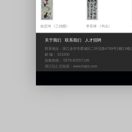
徐悲鸿 《三鸡图》
李苦禅 《书法》
35x75cm
68x136cm
关于我们
联系我们
人才招聘
联系地址：浙江金华市婺城区二环北路4789号1幢13楼
邮 编： 321000
征集热线： 0579-82057136
浙江弘仁元拍卖：www.hqbz.com