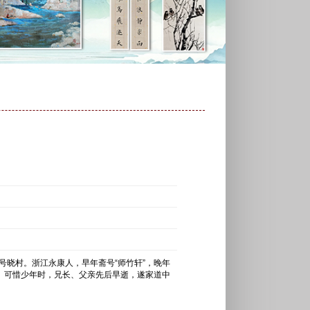
号晓村。浙江永康人，早年斋号“师竹轩”，晚年
庭。可惜少年时，兄长、父亲先后早逝，遂家道中