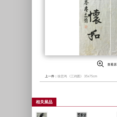
查看原
上一件：
徐悲鸿 《三鸡图》 35x75cm
相关展品