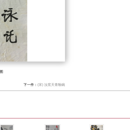
图
下一件：
(宋) 汝窯天青釉碗