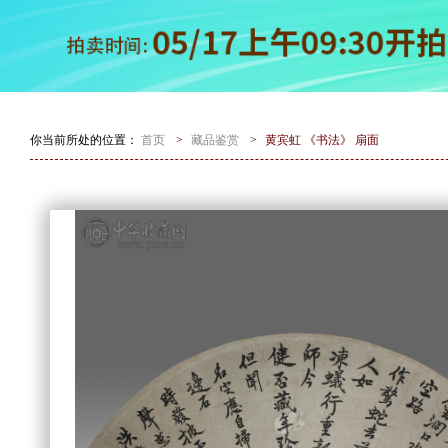
你当前所处的位置：
首页
>
藏品鉴赏
>
黄宾虹 《书法》 扇面