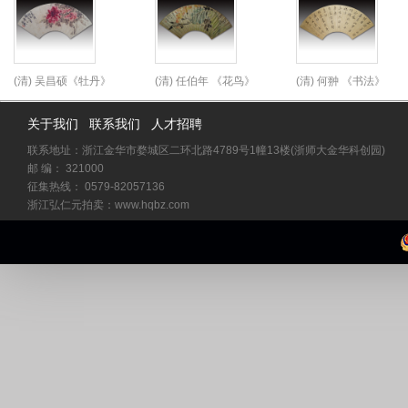
(清) 吴昌硕《牡丹》
(清) 任伯年 《花鸟》
(清) 何翀 《书法》
20x51cm
52x21cm
51x20cm
关于我们
联系我们
人才招聘
联系地址：浙江金华市婺城区二环北路4789号1幢13楼(浙师大金华科创园)
邮 编： 321000
征集热线： 0579-82057136
浙江弘仁元拍卖：www.hqbz.com